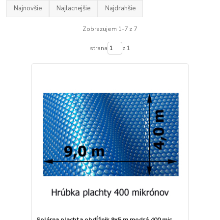
Najnovšie
Najlacnejšie
Najdrahšie
Zobrazujem 1-7 z 7
strana
z 1
Solárna plachta obdĺžnik 9x5 m modrá 400 mic