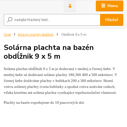
Menu
Hľadať
Úvod
Solárne plachty obdĺžnik
Obdĺžnik 9 x 5 m
Solárna plachta na bazén
obdĺžnik 9 x 5 m
Solárna plachta obdĺžnik 9 x 5 m je dodavaná v modrej a čiernej farbe. V
modrej farbe sú dodávané solárne plachty 180,360 400 a 500 mikrónov. V
čiernej farbe dodáváme plachty v hrúbkach 200 a 360 mikrónov. Hornú
vrstvu solárnej plachty tvoria bublinky a spodná vrstva uzátvára vzduch,
vďaka ktorému má solárna plachta vynikajúce tepelnoizolačné vlastnosti.
Plachty na bazén expedujeme do 10 pracovných dní.