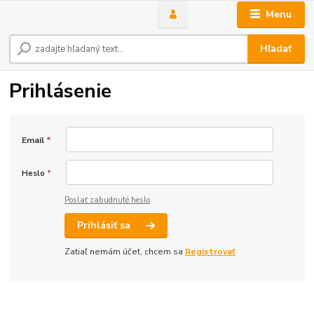
Menu
Hľadať
Prihlásenie
Email
*
Heslo
*
Poslať zabudnuté heslo
Prihlásiť sa
Zatiaľ nemám účet, chcem sa
Registrovať