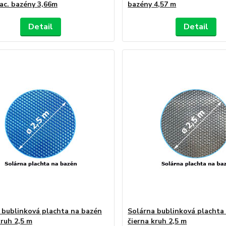
ac. bazény 3,66m
bazény 4,57 m
Detail
Detail
 bublinková plachta na bazén
Solárna bublinková plachta
ruh 2,5 m
čierna kruh 2,5 m