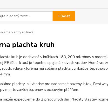
Hľadať
olárne plachty kruhové
rna plachta kruh
lachta kruh je dodávaná v hrúbkach 180, 200 mikrónov v modrej a 
ej PE fólie, ktorá je tepelne spojená z dvoch vrstiev. Horná vrst
vzduch, vďaka ktorému má solárna plachta vynikajúce tepelnoizol
14 mm.
olárne plachty sú vhodné pre nadzemné bazény Intex, Bestway, 
ypy montovaných bazénov s ocelovým plášťom.
a bazén expedujeme do 2 pracovných dní. Plachty vlastný rozme