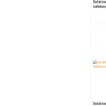
Solárna
nafukov
Solárna