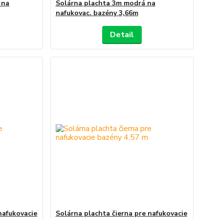
 na
Solárna plachta 3m modrá na
nafukovac. bazény 3,66m
Detail
nafukovacie
Solárna plachta čierna pre nafukovacie