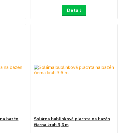
Detail
 na bazén
Solárna bublinková plachta na bazén
čierna kruh 3,6 m