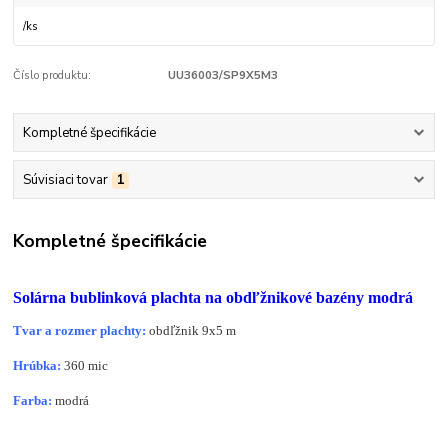
/
ks
Číslo produktu:
UU36003/SP9X5M3
Kompletné špecifikácie
Súvisiaci tovar
1
Kompletné špecifikácie
Solárna bublinková plachta na obdľžnikové bazény modrá
Tvar a rozmer plachty:
obdľžnik 9x5 m
Hrúbka:
360 mic
Farba:
modrá