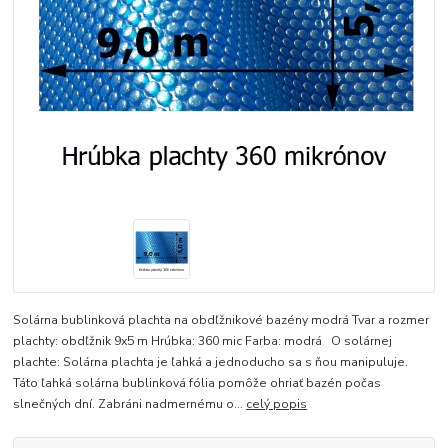
Solárna bublinková plachta na obdľžnikové bazény modrá Tvar a rozmer
plachty: obdľžnik 9x5 m Hrúbka: 360 mic Farba: modrá O solárnej
plachte: Solárna plachta je ľahká a jednoducho sa s ňou manipuluje.
Táto ľahká solárna bublinková fólia pomôže ohriať bazén počas
slnečných dní. Zabráni nadmernému o...
celý popis