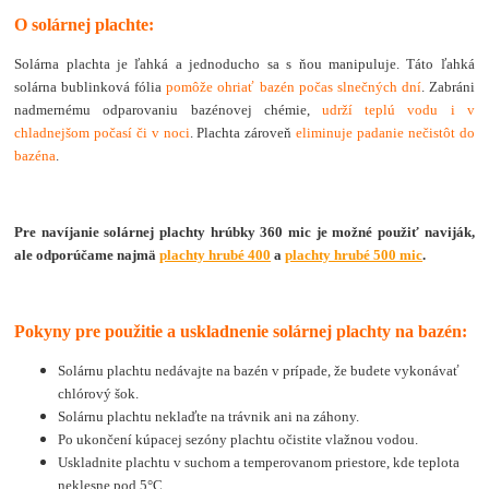
O solárnej plachte:
Solárna plachta je ľahká a jednoducho sa s ňou manipuluje. Táto ľahká
solárna bublinková fólia
pomôže ohriať bazén počas slnečných dní
. Zabráni
nadmernému odparovaniu bazénovej chémie,
udrží teplú vodu i v
chladnejšom počasí či v noci
. Plachta zároveň
eliminuje padanie nečistôt do
bazéna
.
Pre navíjanie solárnej plachty hrúbky 360 mic je možné použiť naviják,
ale odporúčame najmä
plachty hrubé 400
a
plachty hrubé 500 mic
.
Pokyny pre použitie a uskladnenie solárnej plachty na bazén:
Solárnu plachtu nedávajte na bazén v prípade, že budete vykonávať
chlórový šok.
Solárnu plachtu neklaďte na trávnik ani na záhony.
Po ukončení kúpacej sezóny plachtu očistite vlažnou vodou.
Uskladnite plachtu v suchom a temperovanom priestore, kde teplota
neklesne pod 5°C.