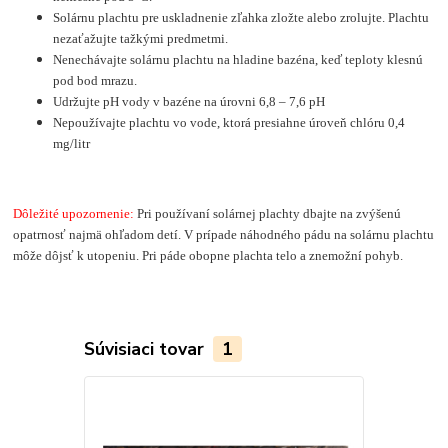
Solárnu plachtu pre uskladnenie zľahka zložte alebo zrolujte. Plachtu
nezaťažujte tažkými predmetmi.
Nenechávajte solárnu plachtu na hladine bazéna, keď teploty klesnú
pod bod mrazu.
Udržujte pH vody v bazéne na úrovni 6,8 – 7,6 pH
Nepoužívajte plachtu vo vode, ktorá presiahne úroveň chlóru 0,4
mg/litr
Dôležité upozornenie:
Pri používaní solárnej plachty dbajte na zvýšenú
opatrnosť najmä ohľadom detí. V prípade náhodného pádu na solárnu plachtu
môže dôjsť k utopeniu. Pri páde obopne plachta telo a znemožní pohyb.
Súvisiaci tovar
1