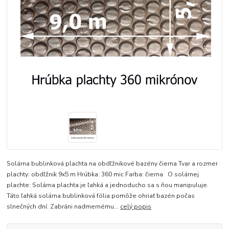
Solárna bublinková plachta na obdľžnikové bazény čierna Tvar a rozmer
plachty: obdľžnik 9x5 m Hrúbka: 360 mic Farba: čierna O solárnej
plachte: Solárna plachta je ľahká a jednoducho sa s ňou manipuluje.
Táto ľahká solárna bublinková fólia pomôže ohriať bazén počas
slnečných dní. Zabráni nadmernému...
celý popis