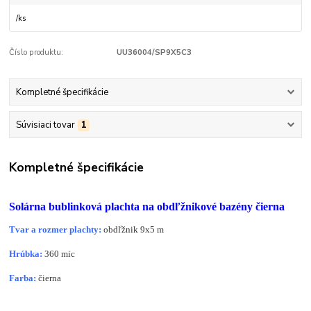
/
ks
Číslo produktu:
UU36004/SP9X5C3
Kompletné špecifikácie
Súvisiaci tovar
1
Kompletné špecifikácie
Solárna bublinková plachta na obdľžnikové bazény čierna
Tvar a rozmer plachty:
obdľžnik 9x5 m
Hrúbka:
360 mic
Farba:
čierna