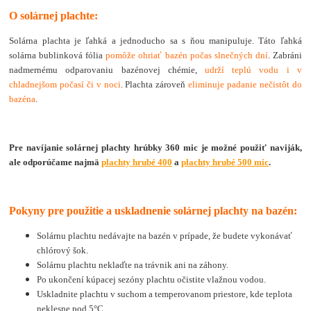
O solárnej plachte:
Solárna plachta je ľahká a jednoducho sa s ňou manipuluje. Táto ľahká
solárna bublinková fólia
pomôže ohriať bazén počas slnečných dní
. Zabráni
nadmernému odparovaniu bazénovej chémie,
udrží teplú vodu i v
chladnejšom počasí či v noci
. Plachta zároveň
eliminuje padanie nečistôt do
bazéna
.
Pre navíjanie solárnej plachty hrúbky 360 mic je možné použiť naviják,
ale odporúčame najmä
plachty hrubé 400
a
plachty hrubé 500 mic
.
Pokyny pre použitie a uskladnenie solárnej plachty na bazén:
Solárnu plachtu nedávajte na bazén v prípade, že budete vykonávať
chlórový šok.
Solárnu plachtu neklaďte na trávnik ani na záhony.
Po ukončení kúpacej sezóny plachtu očistite vlažnou vodou.
Uskladnite plachtu v suchom a temperovanom priestore, kde teplota
neklesne pod 5°C.