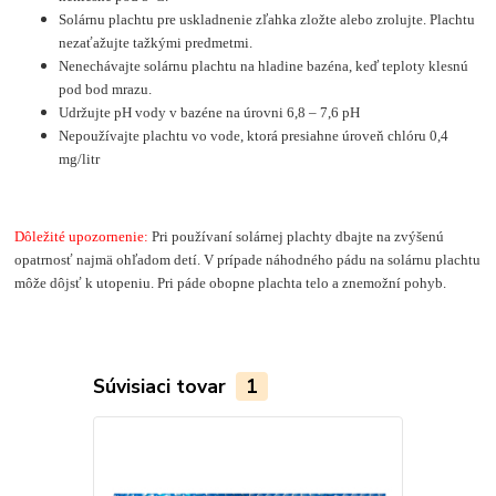
Solárnu plachtu pre uskladnenie zľahka zložte alebo zrolujte. Plachtu
nezaťažujte tažkými predmetmi.
Nenechávajte solárnu plachtu na hladine bazéna, keď teploty klesnú
pod bod mrazu.
Udržujte pH vody v bazéne na úrovni 6,8 – 7,6 pH
Nepoužívajte plachtu vo vode, ktorá presiahne úroveň chlóru 0,4
mg/litr
Dôležité upozornenie:
Pri používaní solárnej plachty dbajte na zvýšenú
opatrnosť najmä ohľadom detí. V prípade náhodného pádu na solárnu plachtu
môže dôjsť k utopeniu. Pri páde obopne plachta telo a znemožní pohyb.
Súvisiaci tovar
1