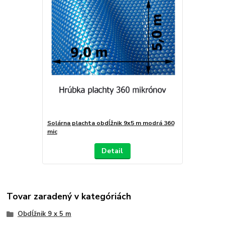
Solárna plachta obdĺžnik 9x5 m modrá 360
mic
Detail
Tovar zaradený v kategóriách
Obdĺžnik 9 x 5 m