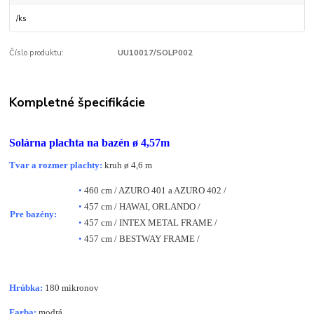
/
ks
Číslo produktu:
UU10017/SOLP002
Kompletné špecifikácie
Solárna plachta na bazén
ø 4,57m
Tvar a rozmer plachty:
kruh ø 4,6 m
•
460 cm / AZURO 401 a AZURO 402 /
•
457 cm / HAWAI, ORLANDO /
Pre bazény:
•
457 cm / INTEX METAL FRAME /
•
457 cm / BESTWAY FRAME /
Hrúbka:
180 mikronov
Farba:
modrá