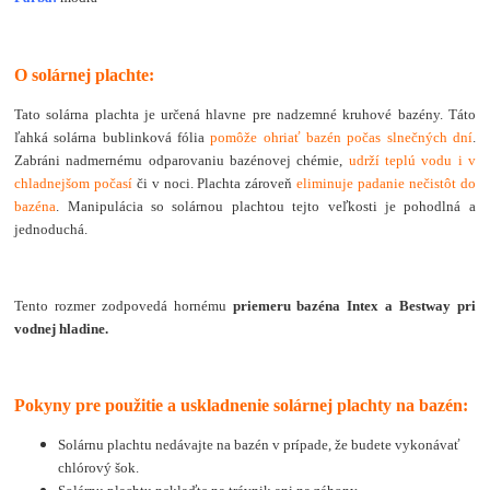
O solárnej plachte:
Tato solárna plachta je určená hlavne pre nadzemné kruhové bazény. Táto
ľahká solárna bublinková fólia
pomôže ohriať bazén počas slnečných dní
.
Zabráni nadmernému odparovaniu bazénovej chémie,
udrží teplú vodu i v
chladnejšom počasí
či v noci. Plachta zároveň
eliminuje padanie nečistôt do
bazéna
. Manipulácia so solárnou plachtou tejto veľkosti je pohodlná a
jednoduchá.
Tento rozmer zodpovedá hornému
priemeru bazéna Intex a Bestway pri
vodnej hladine.
Pokyny pre použitie a uskladnenie solárnej plachty na bazén:
Solárnu plachtu nedávajte na bazén v prípade, že budete vykonávať
chlórový šok.