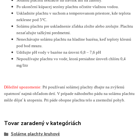
Solárnu plachtu neklaďte na trávnik ani na záhony.
Po ukončení kúpacej sezóny plachtu očistite vlažnou vodou.
Uskladnite plachtu v suchom a temperovanom priestore, kde teplota
neklesne pod 5°C.
Solárnu plachtu pre uskladnenie zľahka zložte alebo zrolujte. Plachtu
nezaťažujte tažkými predmetmi.
Nenechávajte solárnu plachtu na hladine bazéna, keď teploty klesnú
pod bod mrazu.
Udržujte pH vody v bazéne na úrovni 6,8 – 7,6 pH
Nepoužívajte plachtu vo vode, ktorá presiahne úroveň chlóru 0,4
mg/litr
Dôležité upozornenie:
Pri používaní solárnej plachty dbajte na zvýšenú
opatrnosť najmä ohľadom detí. V prípade náhodného pádu na solárnu plachtu
môže dôjsť k utopeniu. Pri páde obopne plachta telo a znemožní pohyb.
Tovar zaradený v kategóriách
Solárne plachty kruhové