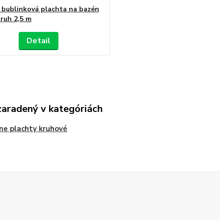
 bublinková plachta na bazén
ruh 2,5 m
Detail
zaradený v kategóriách
ne plachty kruhové