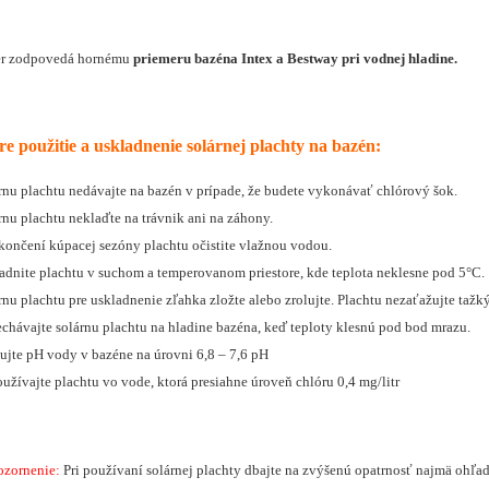
er zodpovedá hornému
priemeru bazéna Intex a Bestway pri vodnej hladine.
e použitie a uskladnenie solárnej plachty na bazén:
rnu plachtu nedávajte na bazén v prípade, že budete vykonávať chlórový šok.
rnu plachtu neklaďte na trávnik ani na záhony.
končení kúpacej sezóny plachtu očistite vlažnou vodou.
adnite plachtu v suchom a temperovanom priestore, kde teplota neklesne pod 5°C.
rnu plachtu pre uskladnenie zľahka zložte alebo zrolujte. Plachtu nezaťažujte taž
chávajte solárnu plachtu na hladine bazéna, keď teploty klesnú pod bod mrazu.
ujte pH vody v bazéne na úrovni 6,8 – 7,6 pH
užívajte plachtu vo vode, ktorá presiahne úroveň chlóru 0,4 mg/litr
ozornenie:
Pri používaní solárnej plachty dbajte na zvýšenú opatrnosť najmä ohľa