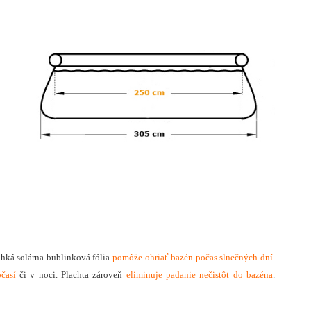
ahká solárna bublinková fólia
pomôže ohriať bazén počas slnečných dní
.
časí
či v noci. Plachta zároveň
eliminuje padanie nečistôt do bazéna
.