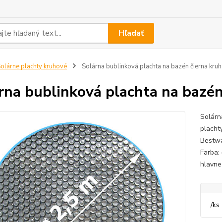
Hľadať
olárne plachty kruhové
Solárna bublinková plachta na bazén čierna kruh
rna bublinková plachta na bazén
Solárn
placht
Bestwa
Farba:
hlavne
/
ks