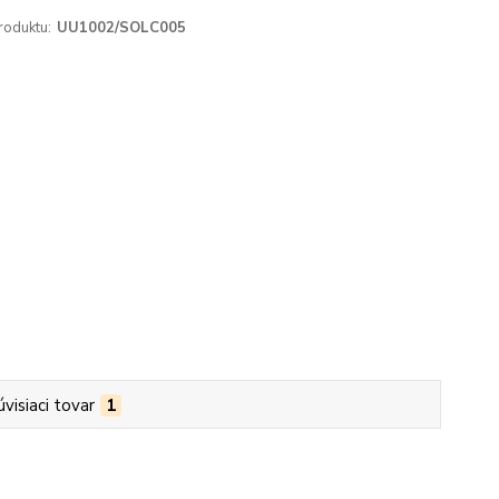
roduktu:
UU1002/SOLC005
úvisiaci tovar
1