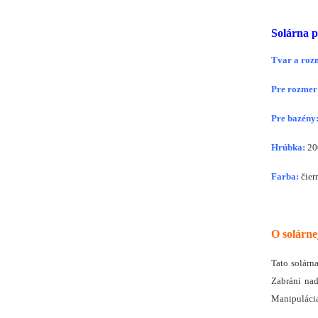
Solárna p
Tvar a roz
Pre rozmer
Pre bazény
Hrúbka:
20
Farba:
čier
O solárne
Tato solárn
Zabráni na
Manipulácia