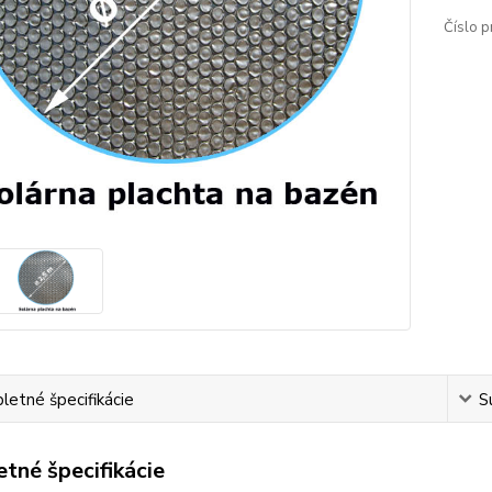
Číslo p
etné špecifikácie
S
tné špecifikácie