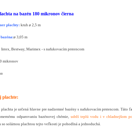
lachta na bazén 180 mikronov čierna
mer plachty:
kruh ø 2,5 m
 bazéna:
ø
3,05 m
:
Intex, Bestway, Marimex
- s nafukovacím prstencom
0 mikronov
na
j plachte:
a plachta je určená hlavne pre nadzemné bazény s nafukovacím prstencom. Táto ľ
dmernému odparovaniu bazénovej chémie,
udrží teplú vodu i v chladnejšom po
 so solárnou plachtou tejto veľkosti je pohodlná a jednoduchá.