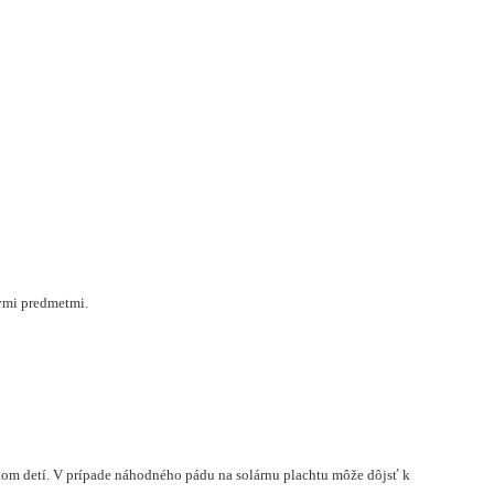
kými predmetmi.
dom detí. V prípade náhodného pádu na solárnu plachtu môže dôjsť k