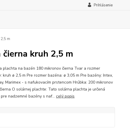
Prihlásenie
 2,5 m
 čierna kruh 2,5 m
a plachta na bazén 180 mikronov čierna Tvar a rozmer
y: kruh ø 2,5 m Pre rozmer bazéna: ø 3,05 m Pre bazény: Intex,
y, Marimex - s nafukovacím prstencom Hrúbka: 200 mikronov
 čierna O solárnej plachte: Tato solárna plachta je určená
 pre nadzemné bazény s naf...
celý popis