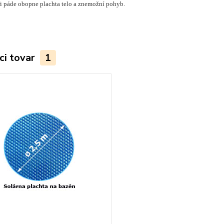
ri páde obopne plachta telo a znemožní pohyb.
ci tovar
1