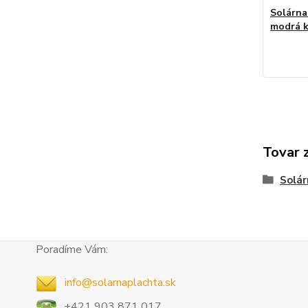
Solárna
modrá k
Tovar 
Solár
Poradíme Vám:
info@solarnaplachta.sk
+421 903 871 017