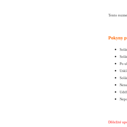
Tento rozm
Pokyny pr
Solá
Solá
Po u
Uskl
Solá
Nene
Udrž
Nepo
Dôležité up