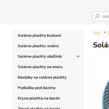
Úvod
S
Solárne plachty kruhové
Solá
Solárne plachty oválne
Solárne plachty obdĺžnik
Solárne plachty na mieru
Navijáky na solárne plachty
Podložka pod bazény
Krycia plachta na bazén
Zimné plachty na bazén