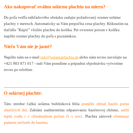
Ako nakupovať oválnu solárnu plachtu na mieru?
Do poľa vedľa náhľadového obrázku zadajte požadovaný rozmer solárne
plachty v metroch. Automaticky sa Vám prepočíta cena plachty. Kliknutím na
tlačidlo "Kúpiť" vložíte plachtu do košíka. Pre overenie potom v košíku
napíšte rozmer plachty do poľa s poznámkou.
Niečo Vám nie je jasné?
Napíšte nám na e-mail
info@solarnaplachta.sk
alebo nám rovno zavolajte na
+421 903 871 017 - radi Vám poradíme a prípadnú objednávku vytvoríme
rovno po telefóne.
O solárnej plachte:
Táto stredne ťažká solárna bublinková fólia
pomôže ohriať bazén počas
slnečných dní
. Zabráni nadmernému odparovaniu bazénovej chémie,
udrží
teplú vodu i v chladnejšom počasí či v noci
. Plachta zároveň
eliminuje
padanie nečistôt do bazéna
.