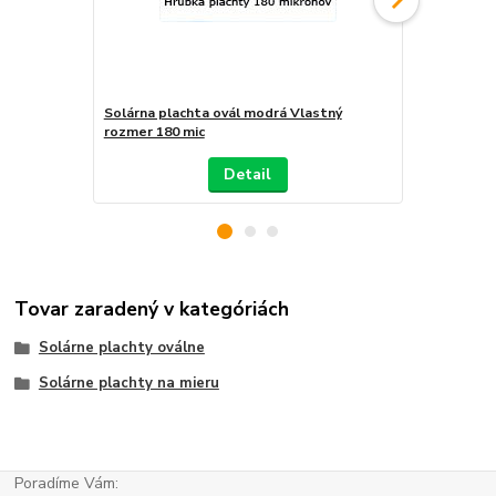
Solárna plachta ovál modrá Vlastný
Solárna plac
rozmer 180 mic
200 mic
Detail
Tovar zaradený v kategóriách
Solárne plachty oválne
Solárne plachty na mieru
Poradíme Vám: