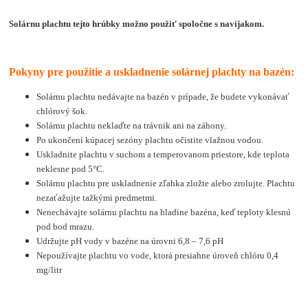
Solárnu plachtu tejto hrúbky možno použiť spoločne s navijakom.
Pokyny pre použitie a uskladnenie solárnej plachty na bazén:
Solárnu plachtu nedávajte na bazén v prípade, že budete vykonávať
chlórový šok.
Solárnu plachtu neklaďte na trávnik ani na záhony.
Po ukončení kúpacej sezóny plachtu očistite vlažnou vodou.
Uskladnite plachtu v suchom a temperovanom priestore, kde teplota
neklesne pod 5°C.
Solárnu plachtu pre uskladnenie zľahka zložte alebo zrolujte. Plachtu
nezaťažujte tažkými predmetmi.
Nenechávajte solárnu plachtu na hladine bazéna, keď teploty klesnú
pod bod mrazu.
Udržujte pH vody v bazéne na úrovni 6,8 – 7,6 pH
Nepoužívajte plachtu vo vode, ktorá presiahne úroveň chlóru 0,4
mg/litr