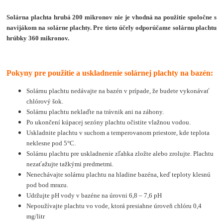
Solárna plachta hrubá 200 mikronov nie je vhodná na použitie spoločne s
navijákom na solárne plachty. Pre tieto účely odporúčame solárnu plachtu
hrúbky 360 mikronov.
Pokyny pre použitie a uskladnenie solárnej plachty na bazén:
Solárnu plachtu nedávajte na bazén v prípade, že budete vykonávať
chlórový šok.
Solárnu plachtu neklaďte na trávnik ani na záhony.
Po ukončení kúpacej sezóny plachtu očistite vlažnou vodou.
Uskladnite plachtu v suchom a temperovanom priestore, kde teplota
neklesne pod 5°C.
Solárnu plachtu pre uskladnenie zľahka zložte alebo zrolujte. Plachtu
nezaťažujte tažkými predmetmi.
Nenechávajte solárnu plachtu na hladine bazéna, keď teploty klesnú
pod bod mrazu.
Udržujte pH vody v bazéne na úrovni 6,8 – 7,6 pH
Nepoužívajte plachtu vo vode, ktorá presiahne úroveň chlóru 0,4
mg/litr