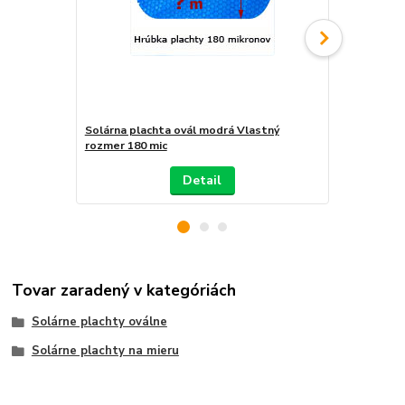
Solárna plachta ovál modrá Vlastný
Solárna pla
rozmer 180 mic
rozmer 360 
Detail
Tovar zaradený v kategóriách
Solárne plachty oválne
Solárne plachty na mieru