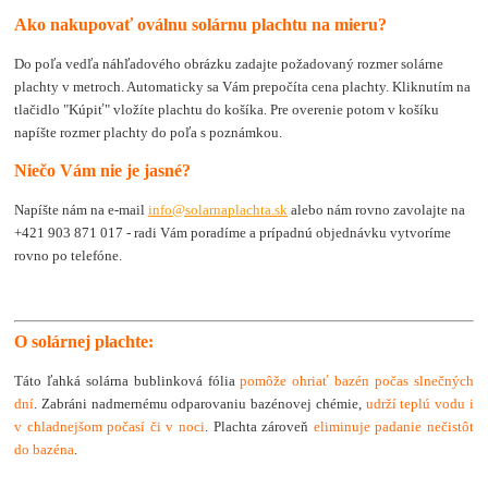
Ako nakupovať oválnu solárnu plachtu na mieru?
Do poľa vedľa náhľadového obrázku zadajte požadovaný rozmer solárne
plachty v metroch. Automaticky sa Vám prepočíta cena plachty. Kliknutím na
tlačidlo "Kúpiť" vložíte plachtu do košíka. Pre overenie potom v košíku
napíšte rozmer plachty do poľa s poznámkou.
Niečo Vám nie je jasné?
Napíšte nám na e-mail
info@solarnaplachta.sk
alebo nám rovno zavolajte na
+421 903 871 017 - radi Vám poradíme a prípadnú objednávku vytvoríme
rovno po telefóne.
O solárnej plachte:
Táto ľahká solárna bublinková fólia
pomôže ohriať bazén počas slnečných
dní
. Zabráni nadmernému odparovaniu bazénovej chémie,
udrží teplú vodu i
v chladnejšom počasí či v noci
. Plachta zároveň
eliminuje padanie nečistôt
do bazéna
.