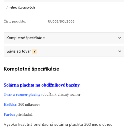
/
metrov štvorcových
Číslo produktu:
UU005/SOLZ006
Kompletné špecifikácie
Súvisiaci tovar
7
Kompletné špecifikácie
Solárna plachta na obdĺžnikové bazény
Tvar a rozmer plachty:
obdĺžnik vlastný rozmer
Hrúbka:
360 mikronov
Farba:
priehľadná
Vysoko kvalitná priehľadná solárna plachta 360 mic s dlhou