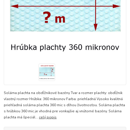
Solárna plachta na obdĺžnikové bazény Tvar a rozmer plachty: obdĺžnik
vlastný rozmer Hrúbka: 360 mikronov Farba: priehľadná Vysoko kvalitná
priehľadná solárna plachta 360 mic s dlhou životnosťou. Solárna plachta
s hrúbkou 360 mic je vhodná pre vonkajšie aj vnútorné bazény. Solárna
plachta má špeciál...
celý popis