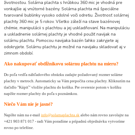
životnosťou. Solárna plachta s hrúbkou 360 mic je vhodná pre
vonkajšie aj vnútorné bazény. Solárna plachta má špeciálne
tvarované bublinky vysoko odolné voči odretiu. Životnosť solárnej
plachty 360 mic je 5 rokov. Všetko záleží na stave bazénovej
chémie, manipulácii s plachtou a jej uskladňovaní. Na manipuláciu
a uskladnenie solárnej plachty je vhodné použiť navijak na
solárnu plachtu. Pomocou navijaka bazén ľahko zakryjete aj
odokryjete. Solárnu plachtu je možné na navijaku skladovať aj v
zimnom období.
Ako nakupovať obdĺžnikovu solárnu plachtu na mieru?
Do poľa vedľa náhľadového obrázku zadajte požadovaný rozmer solárne
plachty v metroch. Automaticky sa Vám prepočíta cena plachty. Kliknutím na
tlačidlo "Kúpiť" vložíte plachtu do košíka. Pre overenie potom v košíku
napíšte rozmer plachty do poľa s poznámkou.
Niečo Vám nie je jasné?
Napíšte nám na e-mail
info@solarnaplachta.sk
alebo nám rovno zavolajte na
+421 903 871 017 - radi Vám poradíme a prípadnú objednávku vytvoríme
rovno po telefóne.