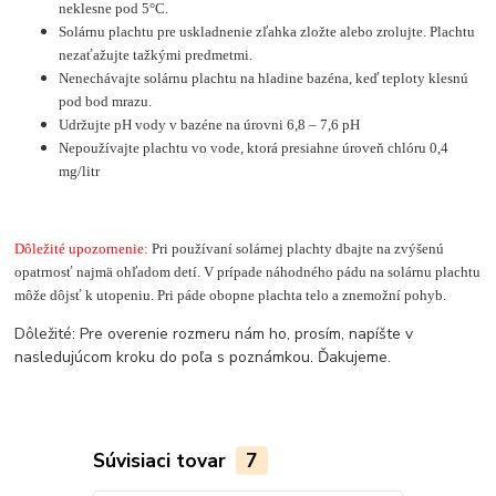
neklesne pod 5°C.
Solárnu plachtu pre uskladnenie zľahka zložte alebo zrolujte. Plachtu
nezaťažujte tažkými predmetmi.
Nenechávajte solárnu plachtu na hladine bazéna, keď teploty klesnú
pod bod mrazu.
Udržujte pH vody v bazéne na úrovni 6,8 – 7,6 pH
Nepoužívajte plachtu vo vode, ktorá presiahne úroveň chlóru 0,4
mg/litr
Dôležité upozornenie:
Pri používaní solárnej plachty dbajte na zvýšenú
opatrnosť najmä ohľadom detí. V prípade náhodného pádu na solárnu plachtu
môže dôjsť k utopeniu. Pri páde obopne plachta telo a znemožní pohyb.
Dôležité: Pre overenie rozmeru nám ho, prosím, napíšte v
nasledujúcom kroku do poľa s poznámkou. Ďakujeme.
Súvisiaci tovar
7