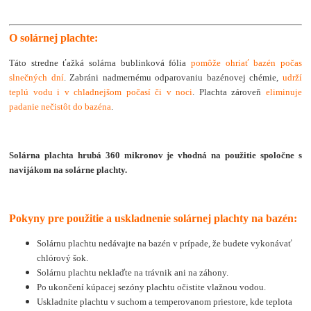
O solárnej plachte:
Táto stredne ťažká solárna bublinková fólia
pomôže ohriať bazén počas
slnečných dní
. Zabráni nadmernému odparovaniu bazénovej chémie,
udrží
teplú vodu i v chladnejšom počasí či v noci
. Plachta zároveň
eliminuje
padanie nečistôt do bazéna
.
Solárna plachta hrubá 360 mikronov je vhodná na použitie spoločne s
navijákom na solárne plachty.
Pokyny pre použitie a uskladnenie solárnej plachty na bazén:
Solárnu plachtu nedávajte na bazén v prípade, že budete vykonávať
chlórový šok.
Solárnu plachtu neklaďte na trávnik ani na záhony.
Po ukončení kúpacej sezóny plachtu očistite vlažnou vodou.
Uskladnite plachtu v suchom a temperovanom priestore, kde teplota