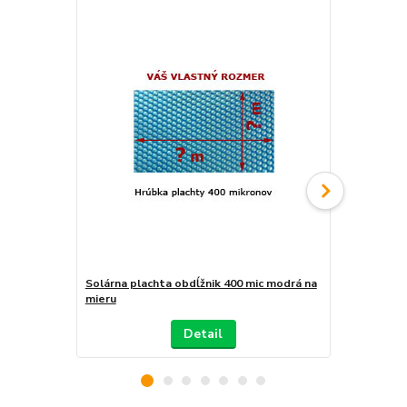
Solárna plachta obdĺžnik 400 mic modrá na
Solárna pla
mieru
mieru
Detail