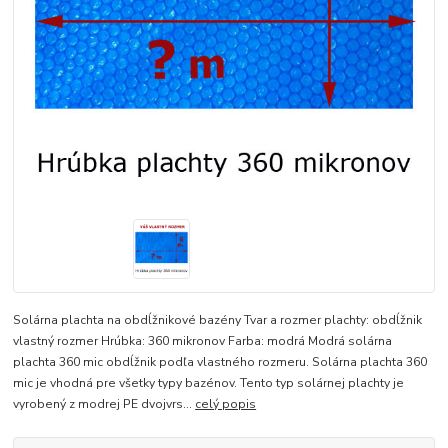
Solárna plachta na obdĺžnikové bazény Tvar a rozmer plachty: obdĺžnik
vlastný rozmer Hrúbka: 360 mikronov Farba: modrá Modrá solárna
plachta 360 mic obdĺžnik podľa vlastného rozmeru. Solárna plachta 360
mic je vhodná pre všetky typy bazénov. Tento typ solárnej plachty je
vyrobený z modrej PE dvojvrs...
celý popis