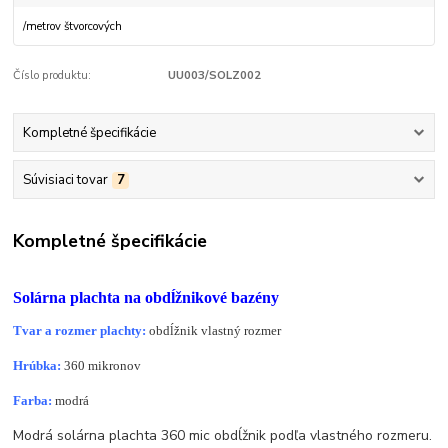
/
metrov štvorcových
Číslo produktu:
UU003/SOLZ002
Kompletné špecifikácie
Súvisiaci tovar
7
Kompletné špecifikácie
Solárna plachta na obdĺžnikové bazény
Tvar a rozmer plachty:
obdĺžnik vlastný rozmer
Hrúbka:
360 mikronov
Farba:
modrá
Modrá solárna plachta 360 mic obdĺžnik podľa vlastného rozmeru.