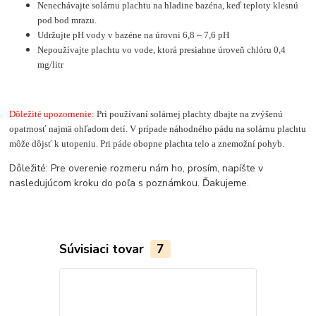
Nenechávajte solárnu plachtu na hladine bazéna, keď teploty klesnú
pod bod mrazu.
Udržujte pH vody v bazéne na úrovni 6,8 – 7,6 pH
Nepoužívajte plachtu vo vode, ktorá presiahne úroveň chlóru 0,4
mg/litr
Dôležité upozornenie:
Pri používaní solárnej plachty dbajte na zvýšenú
opatrnosť najmä ohľadom detí. V prípade náhodného pádu na solárnu plachtu
môže dôjsť k utopeniu. Pri páde obopne plachta telo a znemožní pohyb.
Dôležité: Pre overenie rozmeru nám ho, prosím, napíšte v
nasledujúcom kroku do poľa s poznámkou. Ďakujeme.
Súvisiaci tovar
7