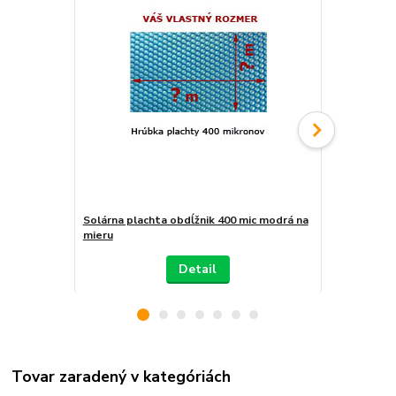
Solárna plachta obdĺžnik 400 mic modrá na
Solárna pla
mieru
mieru
Detail
Tovar zaradený v kategóriách