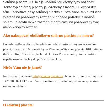
Solárna plachta 360 mic je vhodná pre všetky typy bazénov.
Tento typ solárnej plachty je vyrobený z modrej PE dvojvrstvej
fólie. Jednotlivé pásy solárnej plachty sú vzájomne teplovzdušne
zvarené na požadovaný rozmer. V prípade potreby je možné
solárnu plachtu ľahko zastrihnúť nožnicami na požadovaný tvar
alebo konečný rozmer.
Ako nakupovať obdĺžnikovu solárnu plachtu na mieru?
Do poľa vedľa náhľadového obrázku zadajte požadovaný rozmer solárne
plachty v metroch. Automaticky sa Vám prepočíta cena plachty. Kliknutím na
tlačidlo "Kúpiť" vložíte plachtu do košíka. Pre overenie potom v košíku
napíšte rozmer plachty do poľa s poznámkou.
Niečo Vám nie je jasné?
Napíšte nám na e-mail
info@solarnaplachta.sk
alebo nám rovno zavolajte na
+421 903 871 017 - radi Vám poradíme a prípadnú objednávku vytvoríme
rovno po telefóne.
O solárnej plachte: