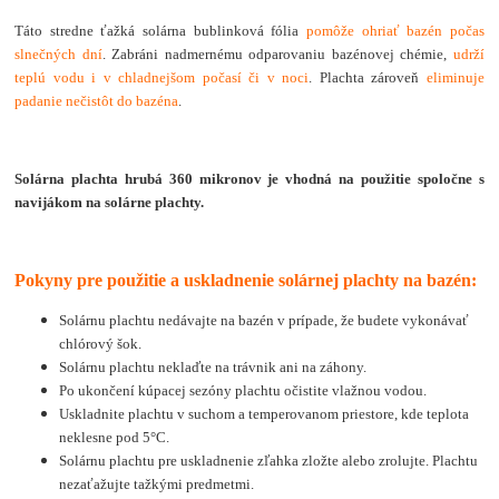
Táto stredne ťažká solárna bublinková fólia
pomôže ohriať bazén počas
slnečných dní
. Zabráni nadmernému odparovaniu bazénovej chémie,
udrží
teplú vodu i v chladnejšom počasí či v noci
. Plachta zároveň
eliminuje
padanie nečistôt do bazéna
.
Solárna plachta hrubá 360 mikronov je vhodná na použitie spoločne s
navijákom na solárne plachty.
Pokyny pre použitie a uskladnenie solárnej plachty na bazén:
Solárnu plachtu nedávajte na bazén v prípade, že budete vykonávať
chlórový šok.
Solárnu plachtu neklaďte na trávnik ani na záhony.
Po ukončení kúpacej sezóny plachtu očistite vlažnou vodou.
Uskladnite plachtu v suchom a temperovanom priestore, kde teplota
neklesne pod 5°C.
Solárnu plachtu pre uskladnenie zľahka zložte alebo zrolujte. Plachtu
nezaťažujte tažkými predmetmi.