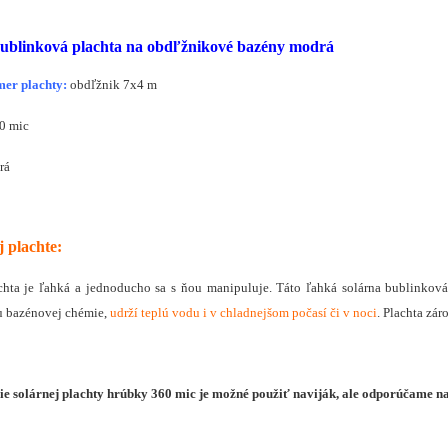
bublinková plachta na obdľžnikové bazény modrá
mer plachty:
obdľžnik 7x4 m
0 mic
rá
j plachte:
chta je ľahká a jednoducho sa s ňou manipuluje. Táto ľahká solárna bublinková
u bazénovej chémie,
udrží teplú vodu i v chladnejšom počasí či v noci
. Plachta zá
ie solárnej plachty hrúbky 360 mic je možné použiť naviják, ale odporúčame 