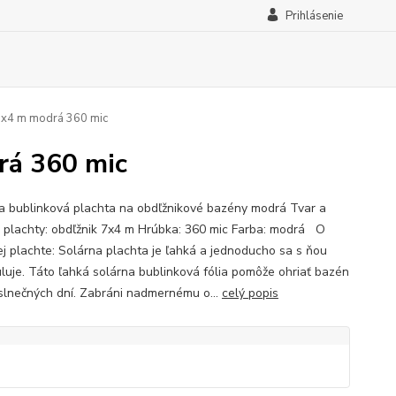
Prihlásenie
 7x4 m modrá 360 mic
rá 360 mic
a bublinková plachta na obdľžnikové bazény modrá Tvar a
 plachty: obdľžnik 7x4 m Hrúbka: 360 mic Farba: modrá O
ej plachte: Solárna plachta je ľahká a jednoducho sa s ňou
luje. Táto ľahká solárna bublinková fólia pomôže ohriať bazén
slnečných dní. Zabráni nadmernému o...
celý popis