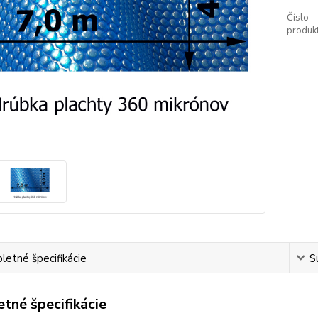
Číslo
produkt
etné špecifikácie
S
tné špecifikácie