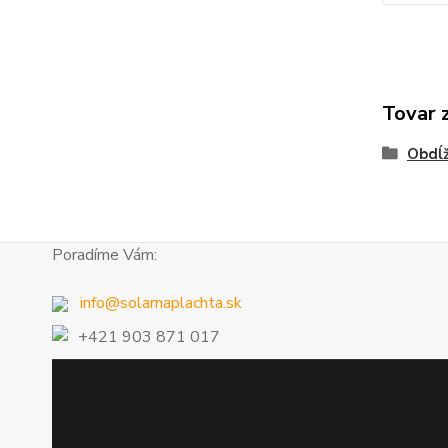
Tovar 
Obdĺž
Poradíme Vám:
info@solarnaplachta.sk
+421 903 871 017