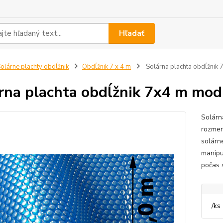
Hľadať
olárne plachty obdĺžnik
Obdĺžnik 7 x 4 m
Solárna plachta obdĺžnik
rna plachta obdĺžnik 7x4 m mod
Solárn
rozmer
solárn
manipu
počas 
/
ks