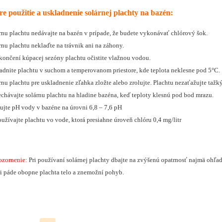
e použitie a uskladnenie solárnej plachty na bazén:
rnu plachtu nedávajte na bazén v prípade, že budete vykonávať chlórový šok.
rnu plachtu neklaďte na trávnik ani na záhony.
končení kúpacej sezóny plachtu očistite vlažnou vodou.
adnite plachtu v suchom a temperovanom priestore, kde teplota neklesne pod 5°C.
rnu plachtu pre uskladnenie zľahka zložte alebo zrolujte. Plachtu nezaťažujte taž
chávajte solárnu plachtu na hladine bazéna, keď teploty klesnú pod bod mrazu.
ujte pH vody v bazéne na úrovni 6,8 – 7,6 pH
užívajte plachtu vo vode, ktorá presiahne úroveň chlóru 0,4 mg/litr
ozornenie:
Pri používaní solárnej plachty dbajte na zvýšenú opatrnosť najmä ohľa
ri páde obopne plachta telo a znemožní pohyb.