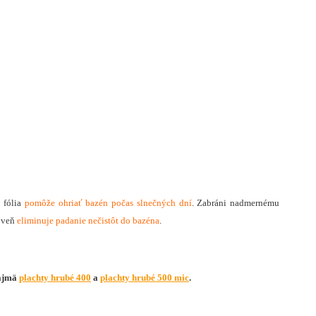
 fólia
pomôže ohriať bazén počas slnečných dní
. Zabráni nadmernému
roveň
eliminuje padanie nečistôt do bazéna
.
najmä
plachty hrubé 400
a
plachty hrubé 500 mic
.