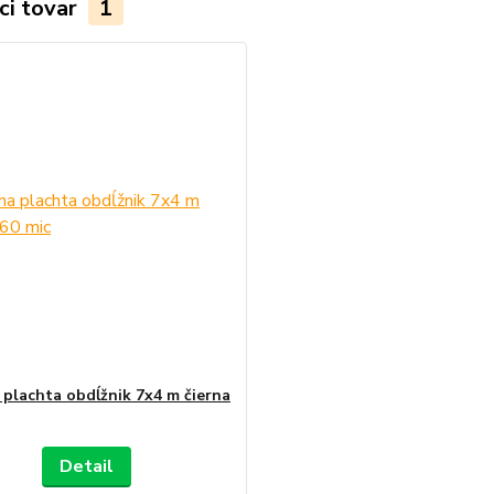
ci tovar
1
 plachta obdĺžnik 7x4 m čierna
Detail