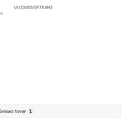
UU33003/SP7X4M3
u:
úvisiaci tovar
1