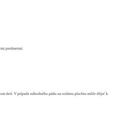
kými predmetmi.
dom detí. V prípade náhodného pádu na solárnu plachtu môže dôjsť k