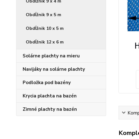
Obdĺžnik 9 x 4 m
Obdĺžnik 9 x 5 m
Obdĺžnik 10 x 5 m
Obdĺžnik 12 x 6 m
Solárne plachty na mieru
Navijáky na solárne plachty
Podložka pod bazény
Krycia plachta na bazén
Zimné plachty na bazén
Kompl
Komple