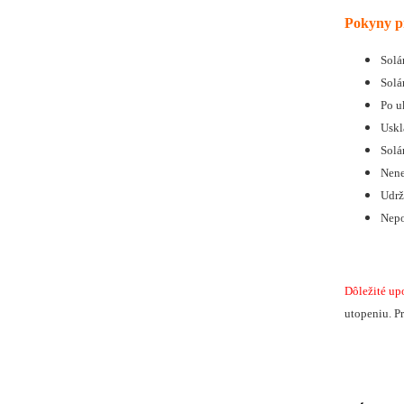
Pokyny pr
Solá
Solá
Po u
Uskl
Solá
Nene
Udrž
Nepo
Dôležité up
utopeniu. P