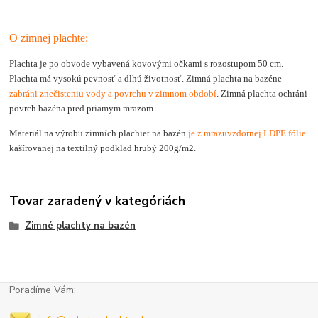
O zimnej plachte:
Plachta je po obvode vybavená kovovými očkami s rozostupom 50 cm.
Plachta má vysokú pevnosť a dlhú životnosť. Zimná plachta na bazéne
zabráni znečisteniu vody a povrchu v zimnom období
. Zimná plachta ochráni
povrch bazéna pred priamym mrazom.
Materiál na výrobu zimních plachiet na bazén
je z mrazuvzdornej LDPE fólie
kašírovanej na textilný podklad hrubý 200g/m2.
Tovar zaradený v kategóriách
Zimné plachty na bazén
Poradíme Vám: