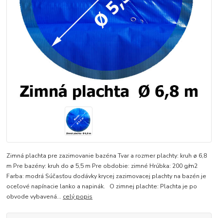
Zimná plachta pre zazimovanie bazéna Tvar a rozmer plachty: kruh ø 6,8
m Pre bazény: kruh do ø 5,5 m Pre obdobie: zimné Hrúbka: 200 g/m2
Farba: modrá Súčasťou dodávky krycej zazimovacej plachty na bazén je
oceľové napínacie lanko a napinák. O zimnej plachte: Plachta je po
obvode vybavená...
celý popis