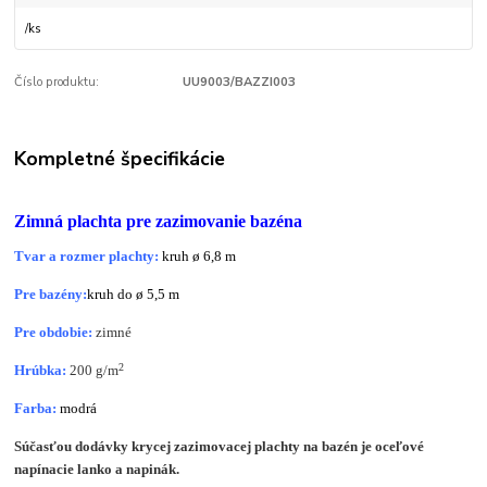
/
ks
Číslo produktu:
UU9003/BAZZI003
Kompletné špecifikácie
Zimná plachta pre zazimovanie bazéna
Tvar a rozmer plachty:
kruh ø 6,8 m
Pre bazény:
kruh do
ø 5,5
m
Pre obdobie:
zimné
2
Hrúbka:
200 g/m
Farba:
modrá
Súčasťou dodávky krycej zazimovacej plachty na bazén je oceľové
napínacie lanko a napinák.