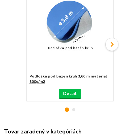
Podložka pod bazén kruh 3,66 m materiál
Podložka po
300g/m2
300g/m2
Detail
Tovar zaradený v kategóriách