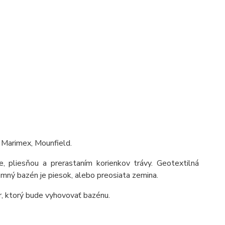
 Marimex, Mounfield.
 pliesňou a prerastaním korienkov trávy. Geotextilná
ný bazén je piesok, alebo preosiata zemina.
r, ktorý bude vyhovovať bazénu.