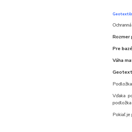
Geotextil
Ochranná
Rozmer 
Pre bazé
Váha mat
Geotexti
Podložka
Vďaka po
podložka
Pokiaľ je