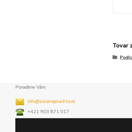
Tovar 
Podlo
Poradíme Vám:
info@solarnaplachta.sk
+421 903 871 017