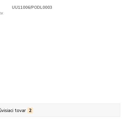
UU11006/PODL0003
u:
úvisiaci tovar
2