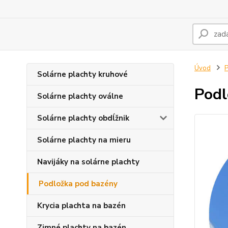
Úvod
P
Solárne plachty kruhové
Podl
Solárne plachty oválne
Solárne plachty obdĺžnik
Solárne plachty na mieru
Navijáky na solárne plachty
Podložka pod bazény
Krycia plachta na bazén
Zimné plachty na bazén