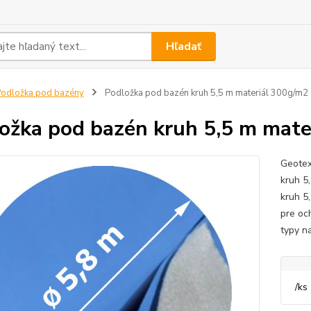
Hľadať
odložka pod bazény
Podložka pod bazén kruh 5,5 m materiál 300g/m2
ožka pod bazén kruh 5,5 m mate
Geotex
kruh 5
kruh 5
pre oc
typy n
/
ks