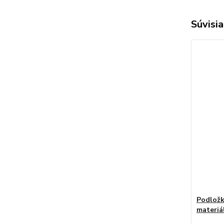
Súvisia
Podložk
materiá