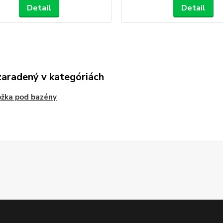
Detail
Detail
zaradený v kategóriách
žka pod bazény