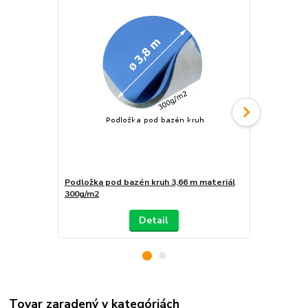
Podložka pod bazén kruh 3,66 m materiál
Podložka po
300g/m2
300g/m2
Detail
Tovar zaradený v kategóriách