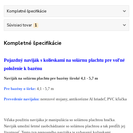
Kompletné špecifikácie
Súvisiaci tovar
1
Kompletné špecifikácie
Pojazdný naviják s kolieskami na solárnu plachtu pre voľné
položenie k bazénu
Naviják na solárnu plachtu pre bazény široké 4,1 - 5,7 m
Pre bazény o šírke:
4,1 - 5,7 m
Prevedenie navijaku:
nerezové stojany, antikorózne Al hriadeľ, PVC kľučka
Vďaka použitiu navijáka je manipulácia so solárnou plachtou hračka.
Naviják umožní šetrné zaobchádzanie so solárnou plachtou a tak predĺži jej
životnosť. Tento typ prenosného navijáka je vybavený kolieskami,