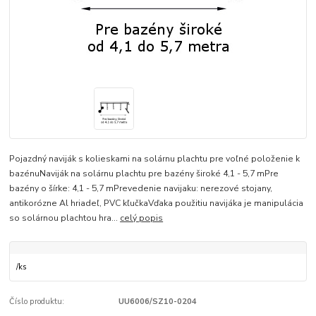
Pojazdný naviják s kolieskami na solárnu plachtu pre voľné položenie k
bazénuNaviják na solárnu plachtu pre bazény široké 4,1 - 5,7 mPre
bazény o šírke: 4,1 - 5,7 mPrevedenie navijaku: nerezové stojany,
antikorózne Al hriadeľ, PVC kľučkaVďaka použitiu navijáka je manipulácia
so solárnou plachtou hra...
celý popis
/
ks
Číslo produktu:
UU6006/SZ10-0204