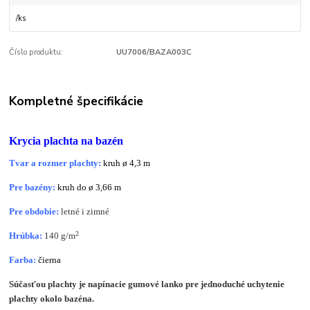
/
ks
Číslo produktu:
UU7006/BAZA003C
Kompletné špecifikácie
Krycia plachta na bazén
Tvar a rozmer plachty:
kruh
ø
4,3 m
Pre bazény:
kruh do ø 3,66 m
Pre obdobie:
letné i zimné
2
Hrúbka:
140 g/m
Farba:
čierna
Súčasťou plachty je napínacie gumové lanko pre jednoduché uchytenie
plachty okolo bazéna.