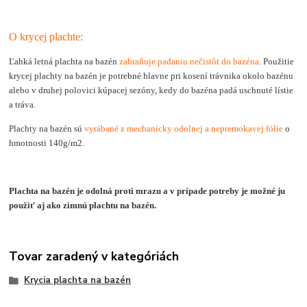
O krycej plachte:
Ľahká letná plachta na bazén
zabraňuje padaniu nečistôt do bazéna
. Použitie
krycej plachty na bazén je potrebné hlavne pri kosení trávnika okolo bazénu
alebo v druhej polovici kúpacej sezóny, kedy do bazéna padá uschnuté lístie
a tráva.
Plachty na bazén sú
vyrábané z mechanicky odolnej a nepremokavej fólie
o
hmotnosti 140g/m2.
Plachta na bazén je odolná proti mrazu a v prípade potreby je možné ju
použiť aj ako zimnú plachtu na bazén.
Tovar zaradený v kategóriách
Krycia plachta na bazén