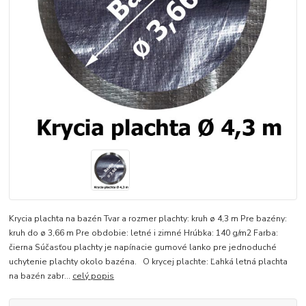
Krycia plachta na bazén Tvar a rozmer plachty: kruh ø 4,3 m Pre bazény:
kruh do ø 3,66 m Pre obdobie: letné i zimné Hrúbka: 140 g/m2 Farba:
čierna Súčasťou plachty je napínacie gumové lanko pre jednoduché
uchytenie plachty okolo bazéna. O krycej plachte: Ľahká letná plachta
na bazén zabr...
celý popis