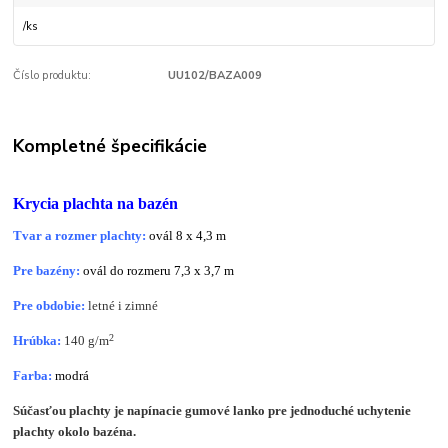
/
ks
Číslo produktu:
UU102/BAZA009
Kompletné špecifikácie
Krycia plachta na bazén
Tvar a rozmer plachty:
ovál 8 x 4,3 m
Pre bazény:
ovál do rozmeru 7,3 x 3,7 m
Pre obdobie:
letné i zimné
2
Hrúbka:
140 g/m
Farba:
modrá
Súčasťou plachty je napínacie gumové lanko pre jednoduché uchytenie
plachty okolo bazéna.