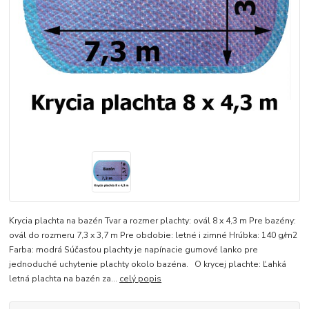
Krycia plachta na bazén Tvar a rozmer plachty: ovál 8 x 4,3 m Pre bazény:
ovál do rozmeru 7,3 x 3,7 m Pre obdobie: letné i zimné Hrúbka: 140 g/m2
Farba: modrá Súčasťou plachty je napínacie gumové lanko pre
jednoduché uchytenie plachty okolo bazéna. O krycej plachte: Ľahká
letná plachta na bazén za...
celý popis