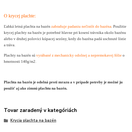
O krycej plachte:
Ľahká letná plachta na bazén
zabraňuje padaniu nečistôt do bazéna
. Použitie
krycej plachty na bazén je potrebné hlavne pri kosení trávnika okolo bazénu
alebo v druhej polovici kúpacej sezóny, kedy do bazéna padá uschnuté lístie
a tráva.
Plachty na bazén sú
vyrábané z mechanicky odolnej a nepremokavej fólie
o
hmotnosti 140g/m2.
Plachta na bazén je odolná proti mrazu a v prípade potreby je možné ju
použiť aj ako zimnú plachtu na bazén.
Tovar zaradený v kategóriách
Krycia plachta na bazén