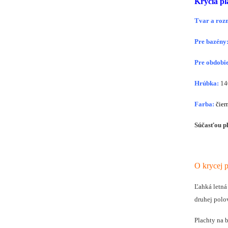
Krycia pl
Tvar a roz
Pre bazény
Pre obdobie
Hrúbka:
14
Farba:
čier
Súčasťou pl
O krycej p
Ľahká letná
druhej polov
Plachty na 