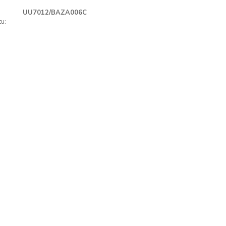
UU7012/BAZA006C
u: