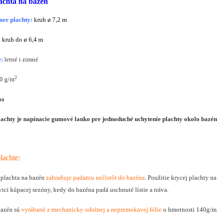
achta na bazén
mer plachty:
kruh
ø
7,2 m
:
kruh do ø 6,4 m
:
letné i zimné
2
0 g/m
na
achty je napínacie gumové lanko pre jednoduché uchytenie plachty okolo bazén
lachte:
 plachta na bazén
zabraňuje padaniu nečistôt do bazéna
. Použitie krycej plachty n
ici kúpacej sezóny, kedy do bazéna padá uschnuté lístie a tráva.
bazén sú
vyrábané z mechanicky odolnej a nepremokavej fólie
o hmotnosti 140g/m