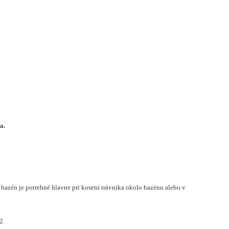
a.
a bazén je potrebné hlavne pri kosení trávnika okolo bazénu alebo v
2.