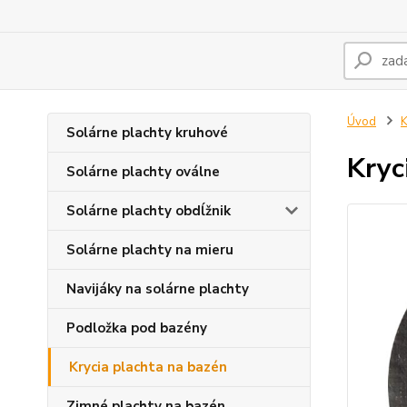
Úvod
K
Solárne plachty kruhové
Kryc
Solárne plachty oválne
Solárne plachty obdĺžnik
Solárne plachty na mieru
Navijáky na solárne plachty
Podložka pod bazény
Krycia plachta na bazén
Zimné plachty na bazén