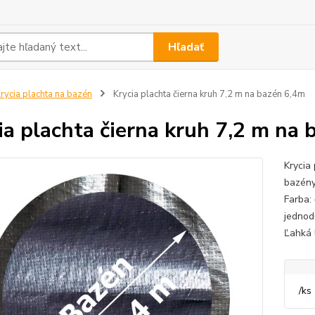
Hľadať
rycia plachta na bazén
Krycia plachta čierna kruh 7,2 m na bazén 6,4m
ia plachta čierna kruh 7,2 m na
Krycia
bazény
Farba:
jednod
Ľahká 
/
ks