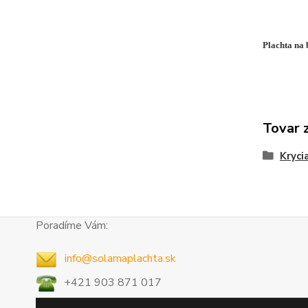
Plachta na 
Tovar 
Kryci
Poradíme Vám:
info@solarnaplachta.sk
+421 903 871 017