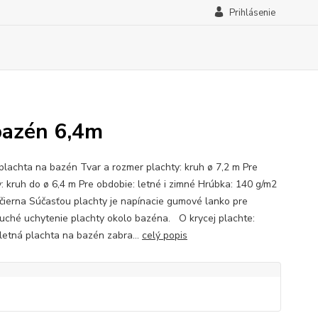
Prihlásenie
 bazén 6,4m
 plachta na bazén Tvar a rozmer plachty: kruh ø 7,2 m Pre
: kruh do ø 6,4 m Pre obdobie: letné i zimné Hrúbka: 140 g/m2
 čierna Súčasťou plachty je napínacie gumové lanko pre
uché uchytenie plachty okolo bazéna. O krycej plachte:
letná plachta na bazén zabra...
celý popis