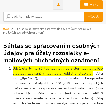
Menu
Hľadať
Úvod
Súhlas so spracovaním osobných údajov pre účely rozosielky e-
mailových obchodných oznámení
Súhlas so spracovaním osobných
údajov pre účely rozosielky e-
mailových obchodných oznámení
Udeľujete týmto súhlas ……………..., so sídlom ………………, IČO
………………., zapísaná v ………………… , oddiel …, vložka …..
(ďalej
len
„Správca“
), aby v zmysle nariadenia Európskeho
parlamentu a Rady (EÚ) č. 2016/679 o ochrane fyzických
osôb v súvislosti so spracovaním osobných údajov a voľnom
pohybe týchto údajov a o zrušení smernice 95/46/ES
(všeobecné nariadenie o ochrane osobných údajov) (ďalej
len
„Nariadenie“
), spracovával/a nasledujúce osobné