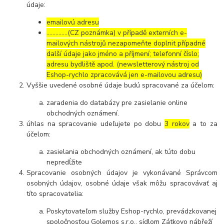
údaje:
emailovú adresu
…………..(CZ poznámka) v případě externích e-
mailových nástrojů nezapomeňte doplnit případné
další údaje jako jméno a příjmení; telefonní číslo;
adresu bydliště apod. (newsletterový nástroj od
Eshop-rychlo zpracovává jen e-mailovou adresu)
Vyššie uvedené osobné údaje budú spracované za účelom:
zaradenia do databázy pre zasielanie online
obchodných oznámení.
úhlas na spracovanie udeľujete po dobu
3 rokov
a to za
účelom:
zasielania obchodných oznámení, ak túto dobu
nepredĺžite
Spracovanie osobných údajov je vykonávané Správcom
osobných údajov, osobné údaje však môžu spracovávať aj
títo spracovatelia:
Poskytovateľom služby Eshop-rychlo, prevádzkovanej
spoločnosťou Golemos s.r.o., sídlom Zátkovo nábřeží