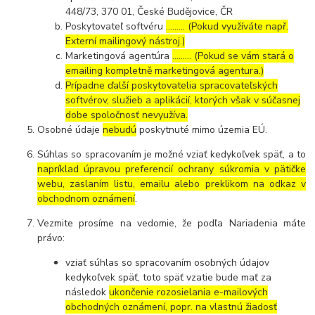
448/73, 370 01, České Budějovice, ČR
Poskytovateľ softvéru
……… (Pokud využíváte např.
Externí mailingový nástroj.)
Marketingová agentúra
……… (Pokud se vám stará o
emailing kompletně marketingová agentura.)
Prípadne ďalší poskytovatelia spracovateľských
softvérov, služieb a aplikácií, ktorých však v súčasnej
dobe spoločnosť nevyužíva.
Osobné údaje
nebudú
poskytnuté mimo územia EÚ.
Súhlas so spracovaním je možné vziať kedykoľvek späť, a to
napríklad úpravou preferencií ochrany súkromia v pätičke
webu, zaslaním listu, emailu alebo preklikom na odkaz v
obchodnom oznámení
.
Vezmite prosíme na vedomie, že podľa Nariadenia máte
právo:
vziať súhlas so spracovaním osobných údajov
kedykoľvek späť, toto späť vzatie bude mať za
následok
ukončenie rozosielania e-mailových
obchodných oznámení, popr. na vlastnú žiadosť